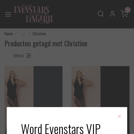
0
Home
Tags
Christine
Producten getagd met Christine
Filters
×
Word Evenstars VIP