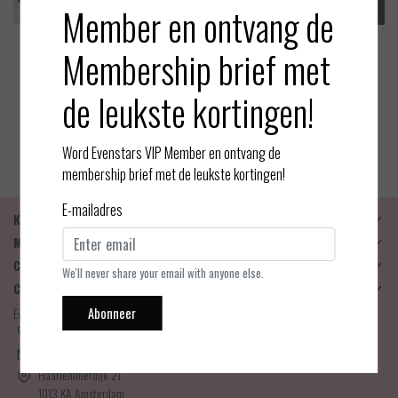
Member en ontvang de
Membership brief met
Trasparenze
Trasparenze
Christine - Panty - Antracite
Christine - Panty - Zwart 30
de leukste kortingen!
30 Denier
Denier
EUR 12,95
EUR 12,95
Bekijken
Bekijken
Word Evenstars VIP Member en ontvang de
membership brief met de leukste kortingen!
E-mailadres
Klantenservice
Mijn account
Categorieën
We'll never share your email with anyone else.
Contactgegevens
Abonneer
Evenstars Lingerie
06-25536043
info@evenstarslingerie.com
Haarlemmerdijk 21
1013 KA Amsterdam