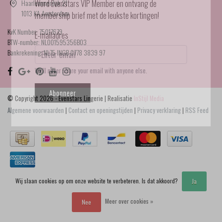
Haarlemmerdijk 21
Word Evenstars VIP Member en ontvang de
1013 KA Amsterdam
membership brief met de leukste kortingen!
KvK Number: 75017679
E-mailadres
BTW-number: NL001595356B03
Bankrekening: NL75 INGB 0778 3839 97
We'll never share your email with anyone else.
Abonneer
© Copyright 2026 - Evenstars Lingerie | Realisatie
InStijl Media
Algemene voorwaarden
|
Contact en openingstijden
|
Privacy verklaring
|
RSS Feed
Wij slaan cookies op om onze website te verbeteren. Is dat akkoord?
Ja
Meer over cookies »
Nee