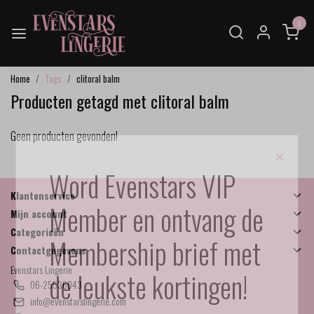
0
Home
Tags
clitoral balm
Producten getagd met clitoral balm
Geen producten gevonden!
×
Word Evenstars VIP
Klantenservice
Member en ontvang de
Mijn account
Categorieën
Membership brief met
Contactgegevens
Evenstars Lingerie
de leukste kortingen!
06-25536043
info@evenstarslingerie.com