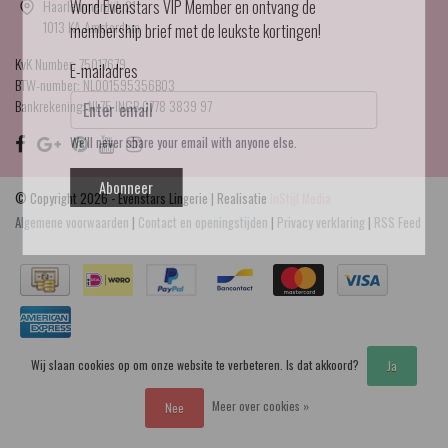
Haarlemmerdijk 21
Word Evenstars VIP Member en ontvang de
1013 KA Amsterdam
membership brief met de leukste kortingen!
KvK Number: 75017679
E-mailadres
BTW-number: NL001595356B03
Bankrekening: NL75 INGB 0778 3839 97
We'll never share your email with anyone else.
Abonneer
© Copyright 2026 - Evenstars Lingerie | Realisatie
InStijl Media
Algemene voorwaarden
|
Contact en openingstijden
|
Privacy verklaring
|
RSS Feed
Wij slaan cookies op om onze website te verbeteren. Is dat akkoord?
Ja
Meer over cookies »
Nee