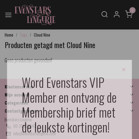
0
Home
Tags
Cloud Nine
Producten getagd met Cloud Nine
Geen producten gevonden!
×
Word Evenstars VIP
Klantenservice
Member en ontvang de
Mijn account
Categorieën
Membership brief met
Contactgegevens
Evenstars Lingerie
de leukste kortingen!
06-25536043
info@evenstarslingerie.com