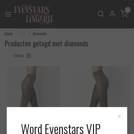
0
Home
Tags
diamonds
Producten getagd met diamonds
Filters
×
Word Evenstars VIP