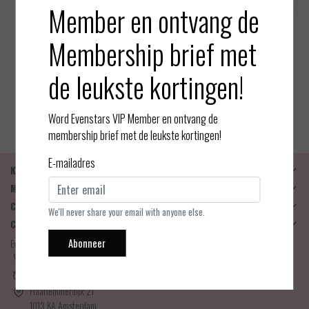
Member en ontvang de
Membership brief met
Oroblu
Oroblu
Diamonds - Glitter Panty - Z
Diamonds - Glitter Panty - Z
de leukste kortingen!
wart-Zilver - 40 denier - S
wart-Goud - 40 denier
EUR 22,95
EUR 22,95
Bekijken
Bekijken
Word Evenstars VIP Member en ontvang de
membership brief met de leukste kortingen!
E-mailadres
Klantenservice
Mijn account
Categorieën
We'll never share your email with anyone else.
Contactgegevens
Abonneer
Evenstars Lingerie
06-25536043
info@evenstarslingerie.com
Haarlemmerdijk 21
1013 KA Amsterdam