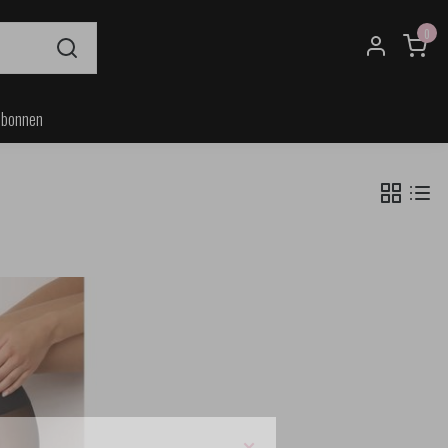
0
ubonnen
×