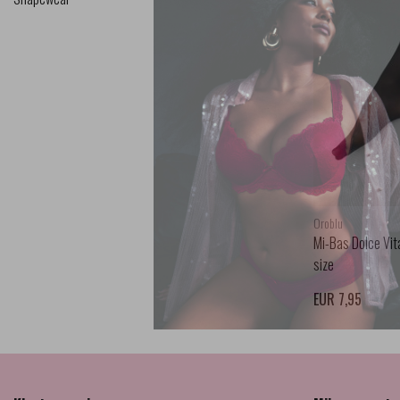
Oroblu
Mi-Bas Dolce Vita - Knie
size
EUR 7,95