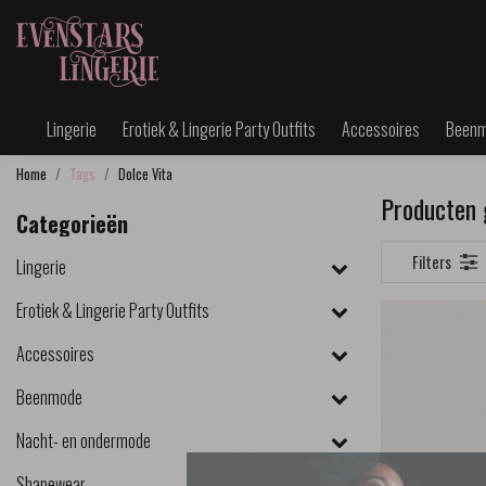
Lingerie
Erotiek & Lingerie Party Outfits
Accessoires
Been
Home
Tags
Dolce Vita
Producten 
Categorieën
Filters
Lingerie
Erotiek & Lingerie Party Outfits
Accessoires
Beenmode
Nacht- en ondermode
Shapewear