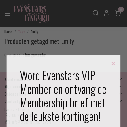
0
Home
Tags
Emily
Producten getagd met Emily
Geen producten gevonden!
×
Word Evenstars VIP
Klantenservice
Member en ontvang de
Mijn account
Categorieën
Membership brief met
Contactgegevens
Evenstars Lingerie
de leukste kortingen!
06-25536043
info@evenstarslingerie.com