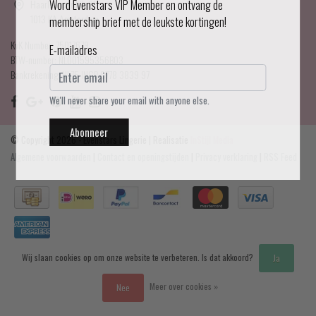
Haarlemmerdijk 21
Word Evenstars VIP Member en ontvang de
1013 KA Amsterdam
membership brief met de leukste kortingen!
KvK Number: 75017679
E-mailadres
BTW-number: NL001595356B03
Bankrekening: NL75 INGB 0778 3839 97
We'll never share your email with anyone else.
Abonneer
© Copyright 2026 - Evenstars Lingerie | Realisatie
InStijl Media
Algemene voorwaarden
|
Contact en openingstijden
|
Privacy verklaring
|
RSS Feed
Wij slaan cookies op om onze website te verbeteren. Is dat akkoord?
Ja
Meer over cookies »
Nee