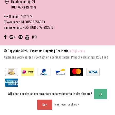
Haarlemmerdijk 21
Word Evenstars VIP Member en ontvang de
1013 KA Amsterdam
membership brief met de leukste kortingen!
KvK Number: 75017679
E-mailadres
BTW-number: NL001595356B03
Bankrekening: NL75 INGB 0778 3839 97
We'll never share your email with anyone else.
Abonneer
© Copyright 2026 - Evenstars Lingerie | Realisatie
InStijl Media
Algemene voorwaarden
|
Contact en openingstijden
|
Privacy verklaring
|
RSS Feed
Wij slaan cookies op om onze website te verbeteren. Is dat akkoord?
Ja
Meer over cookies »
Nee