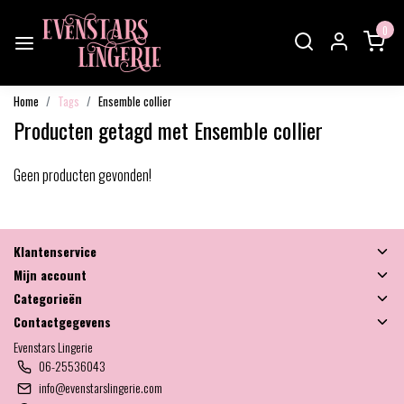
0
Home
Tags
Ensemble collier
Producten getagd met Ensemble collier
Geen producten gevonden!
×
Word Evenstars VIP
Klantenservice
Member en ontvang de
Mijn account
Categorieën
Membership brief met
Contactgegevens
Evenstars Lingerie
de leukste kortingen!
06-25536043
info@evenstarslingerie.com