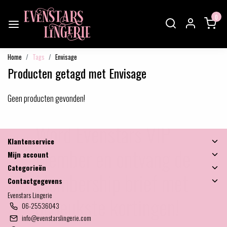
0
Home
Tags
Envisage
Producten getagd met Envisage
Geen producten gevonden!
×
Word Evenstars VIP
Klantenservice
Member en ontvang de
Mijn account
Categorieën
Membership brief met
Contactgegevens
Evenstars Lingerie
de leukste kortingen!
06-25536043
info@evenstarslingerie.com