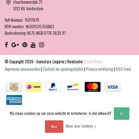
Haarlemmerdijk 21
Word Evenstars VIP Member en ontvang de
1013 KA Amsterdam
membership brief met de leukste kortingen!
KvK Number: 75017679
E-mailadres
BTW-number: NL001595356B03
Bankrekening: NL75 INGB 0778 3839 97
We'll never share your email with anyone else.
Abonneer
© Copyright 2026 - Evenstars Lingerie | Realisatie
InStijl Media
Algemene voorwaarden
|
Contact en openingstijden
|
Privacy verklaring
|
RSS Feed
Wij slaan cookies op om onze website te verbeteren. Is dat akkoord?
Ja
Meer over cookies »
Nee