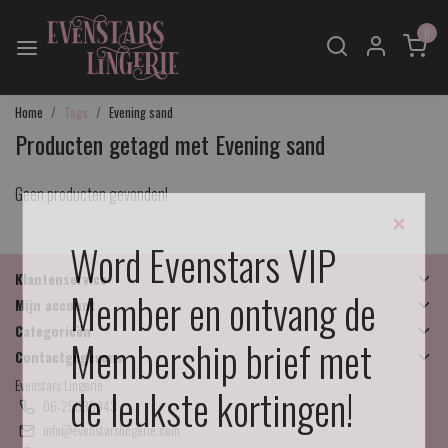
0
Home
Tags
Evening sand
Producten getagd met Evening sand
Geen producten gevonden!
×
Word Evenstars VIP
Klantenservice
Member en ontvang de
Mijn account
Categorieën
Membership brief met
Contactgegevens
Evenstars Lingerie
de leukste kortingen!
06-25536043
info@evenstarslingerie.com