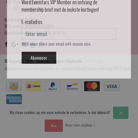
Haarlemmerdijk 21
Word Evenstars VIP Member en ontvang de
1013 KA Amsterdam
membership brief met de leukste kortingen!
KvK Number: 75017679
E-mailadres
BTW-number: NL001595356B03
Bankrekening: NL75 INGB 0778 3839 97
We'll never share your email with anyone else.
Abonneer
© Copyright 2026 - Evenstars Lingerie | Realisatie
InStijl Media
Algemene voorwaarden
|
Contact en openingstijden
|
Privacy verklaring
|
RSS Feed
Wij slaan cookies op om onze website te verbeteren. Is dat akkoord?
Ja
Meer over cookies »
Nee