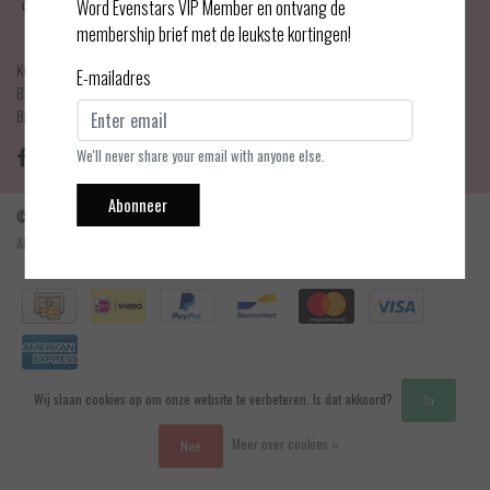
Haarlemmerdijk 21
Word Evenstars VIP Member en ontvang de
1013 KA Amsterdam
membership brief met de leukste kortingen!
KvK Number: 75017679
E-mailadres
BTW-number: NL001595356B03
Bankrekening: NL75 INGB 0778 3839 97
We'll never share your email with anyone else.
Abonneer
© Copyright 2026 - Evenstars Lingerie | Realisatie
InStijl Media
Algemene voorwaarden
|
Contact en openingstijden
|
Privacy verklaring
|
RSS Feed
Wij slaan cookies op om onze website te verbeteren. Is dat akkoord?
Ja
Meer over cookies »
Nee