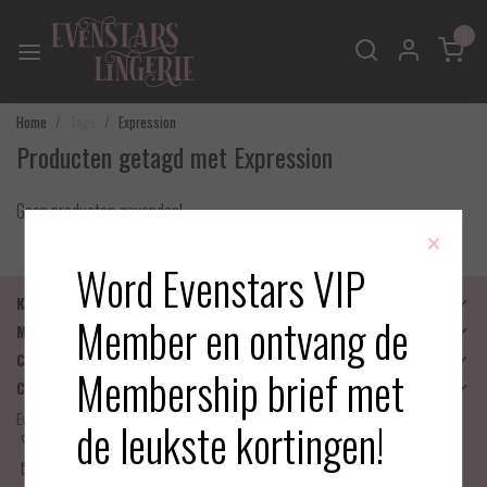
0
Home
Tags
Expression
Producten getagd met Expression
Geen producten gevonden!
×
Word Evenstars VIP
Klantenservice
Member en ontvang de
Mijn account
Categorieën
Membership brief met
Contactgegevens
Evenstars Lingerie
de leukste kortingen!
06-25536043
info@evenstarslingerie.com