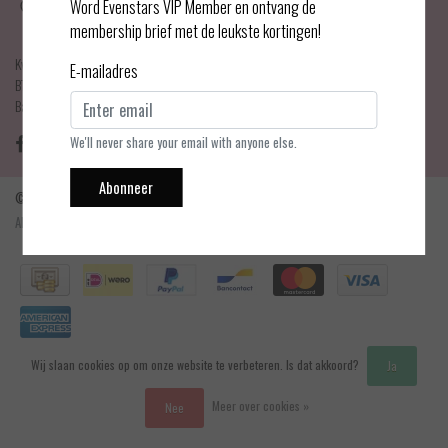
Haarlemmerdijk 21
Word Evenstars VIP Member en ontvang de
1013 KA Amsterdam
membership brief met de leukste kortingen!
KvK Number: 75017679
E-mailadres
BTW-number: NL001595356B03
Bankrekening: NL75 INGB 0778 3839 97
We'll never share your email with anyone else.
Abonneer
© Copyright 2026 - Evenstars Lingerie | Realisatie
InStijl Media
Algemene voorwaarden
|
Contact en openingstijden
|
Privacy verklaring
|
RSS Feed
Wij slaan cookies op om onze website te verbeteren. Is dat akkoord?
Ja
Meer over cookies »
Nee