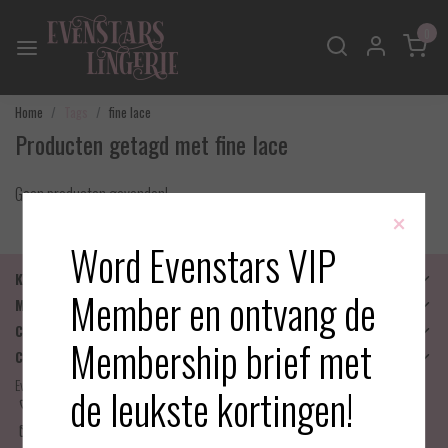
0
Home
Tags
fine lace
Producten getagd met fine lace
Geen producten gevonden!
×
Word Evenstars VIP
Klantenservice
Member en ontvang de
Mijn account
Categorieën
Membership brief met
Contactgegevens
Evenstars Lingerie
de leukste kortingen!
06-25536043
info@evenstarslingerie.com