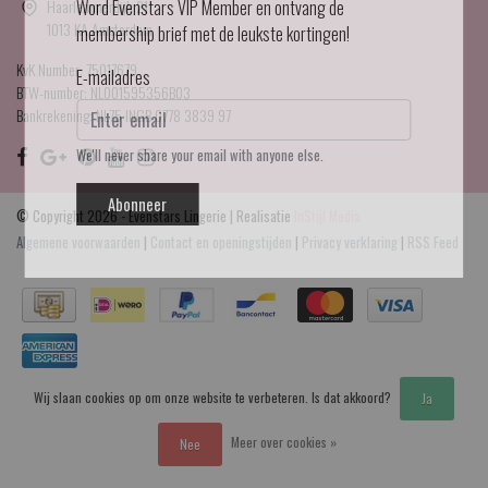
Haarlemmerdijk 21
Word Evenstars VIP Member en ontvang de
1013 KA Amsterdam
membership brief met de leukste kortingen!
KvK Number: 75017679
E-mailadres
BTW-number: NL001595356B03
Bankrekening: NL75 INGB 0778 3839 97
We'll never share your email with anyone else.
Abonneer
© Copyright 2026 - Evenstars Lingerie | Realisatie
InStijl Media
Algemene voorwaarden
|
Contact en openingstijden
|
Privacy verklaring
|
RSS Feed
Wij slaan cookies op om onze website te verbeteren. Is dat akkoord?
Ja
Meer over cookies »
Nee