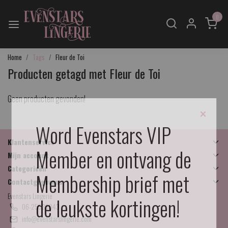
0
Home
Tags
Fleur de Toi
Producten getagd met Fleur de Toi
Geen producten gevonden!
×
Word Evenstars VIP
Klantenservice
Member en ontvang de
Mijn account
Categorieën
Membership brief met
Contactgegevens
Evenstars Lingerie
de leukste kortingen!
06-25536043
info@evenstarslingerie.com