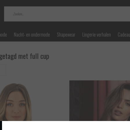
mode
Nacht- en ondermode
Shapewear
Lingerie verhalen
Cadea
getagd met full cup