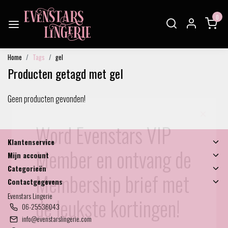
0
Home
Tags
gel
Producten getagd met gel
Geen producten gevonden!
×
Word Evenstars VIP
Klantenservice
Member en ontvang de
Mijn account
Categorieën
Membership brief met
Contactgegevens
Evenstars Lingerie
de leukste kortingen!
06-25536043
info@evenstarslingerie.com