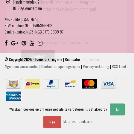
Haarlemmerdijk 21
Word Evenstars VIP Member en ontvang de
1013 KA Amsterdam
membership brief met de leukste kortingen!
KvK Number: 75017679
E-mailadres
BTW-number: NL001595356B03
Bankrekening: NL75 INGB 0778 3839 97
We'll never share your email with anyone else.
Abonneer
© Copyright 2026 - Evenstars Lingerie | Realisatie
InStijl Media
Algemene voorwaarden
|
Contact en openingstijden
|
Privacy verklaring
|
RSS Feed
Wij slaan cookies op om onze website te verbeteren. Is dat akkoord?
Ja
Meer over cookies »
Nee