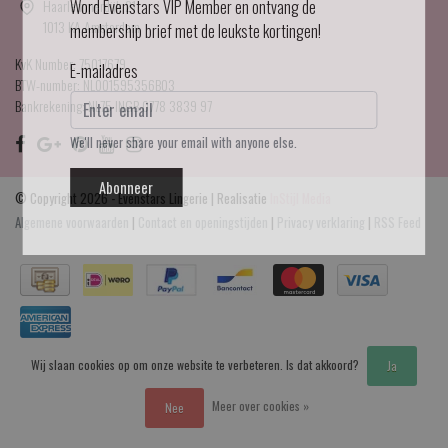
Haarlemmerdijk 21
Word Evenstars VIP Member en ontvang de
1013 KA Amsterdam
membership brief met de leukste kortingen!
KvK Number: 75017679
E-mailadres
BTW-number: NL001595356B03
Bankrekening: NL75 INGB 0778 3839 97
We'll never share your email with anyone else.
Abonneer
© Copyright 2026 - Evenstars Lingerie | Realisatie
InStijl Media
Algemene voorwaarden
|
Contact en openingstijden
|
Privacy verklaring
|
RSS Feed
Wij slaan cookies op om onze website te verbeteren. Is dat akkoord?
Ja
Meer over cookies »
Nee