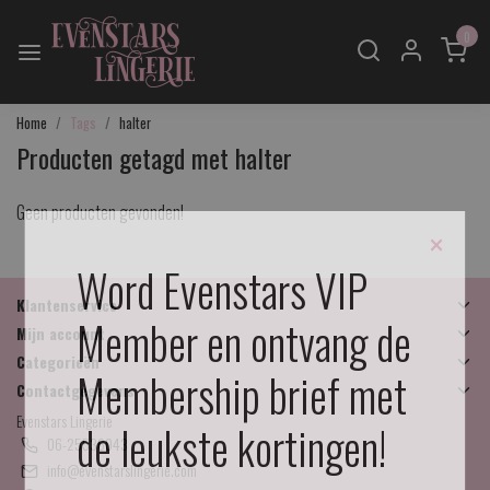
0
Home
Tags
halter
Producten getagd met halter
Geen producten gevonden!
×
Word Evenstars VIP
Klantenservice
Member en ontvang de
Mijn account
Categorieën
Membership brief met
Contactgegevens
Evenstars Lingerie
de leukste kortingen!
06-25536043
info@evenstarslingerie.com