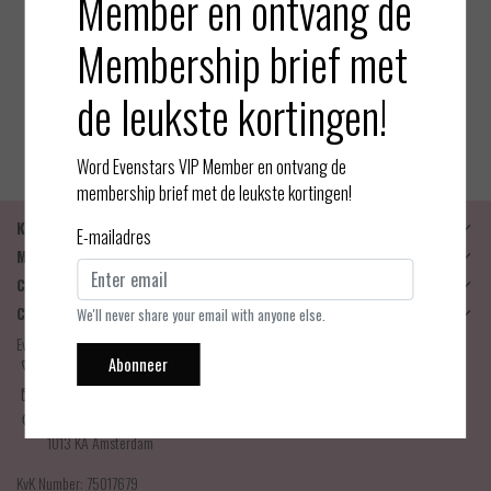
Member en ontvang de
Aubade
Membership brief met
Boîte à Désir - Hot Moon - Op
en Up slip & Triangle Top - Iv
de leukste kortingen!
oor - One size
EUR 145,00
Bekijken
Word Evenstars VIP Member en ontvang de
membership brief met de leukste kortingen!
Klantenservice
E-mailadres
Mijn account
Categorieën
Contactgegevens
We'll never share your email with anyone else.
Evenstars Lingerie
Abonneer
06-25536043
info@evenstarslingerie.com
Haarlemmerdijk 21
1013 KA Amsterdam
KvK Number: 75017679