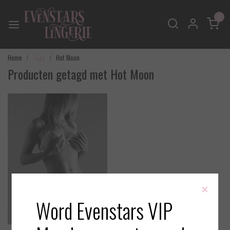
0
Home
Tags
Hot Moon
Producten getagd met Hot Moon
×
Word Evenstars VIP