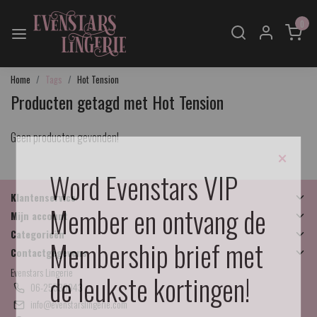
0
Home
Tags
Hot Tension
Producten getagd met Hot Tension
Geen producten gevonden!
×
Word Evenstars VIP
Klantenservice
Member en ontvang de
Mijn account
Categorieën
Membership brief met
Contactgegevens
Evenstars Lingerie
de leukste kortingen!
06-25536043
info@evenstarslingerie.com