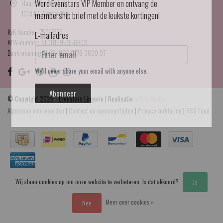
Haarlemmerdijk 21
Word Evenstars VIP Member en ontvang de
1013 KA Amsterdam
membership brief met de leukste kortingen!
KvK Number: 75017679
E-mailadres
BTW-number: NL001595356B03
Bankrekening: NL75 INGB 0778 3839 97
We'll never share your email with anyone else.
Abonneer
© Copyright 2026 - Evenstars Lingerie | Realisatie
InStijl Media
Algemene voorwaarden
|
Contact en openingstijden
|
Privacy verklaring
|
RSS Feed
Wij slaan cookies op om onze website te verbeteren. Is dat akkoord?
Ja
Meer over cookies »
Nee