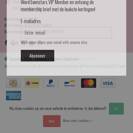
Haarlemmerdijk 21
Word Evenstars VIP Member en ontvang de
1013 KA Amsterdam
membership brief met de leukste kortingen!
KvK Number: 75017679
E-mailadres
BTW-number: NL001595356B03
Bankrekening: NL75 INGB 0778 3839 97
We'll never share your email with anyone else.
Abonneer
© Copyright 2026 - Evenstars Lingerie | Realisatie
InStijl Media
Algemene voorwaarden
|
Contact en openingstijden
|
Privacy verklaring
|
RSS Feed
Wij slaan cookies op om onze website te verbeteren. Is dat akkoord?
Ja
Meer over cookies »
Nee