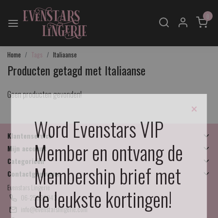
0
Home
Tags
Italiaanse
Producten getagd met Italiaanse
Geen producten gevonden!
×
Word Evenstars VIP
Klantenservice
Member en ontvang de
Mijn account
Categorieën
Membership brief met
Contactgegevens
Evenstars Lingerie
de leukste kortingen!
06-25536043
info@evenstarslingerie.com