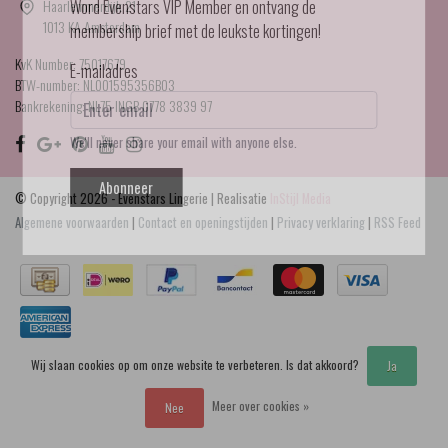
Haarlemmerdijk 21
Word Evenstars VIP Member en ontvang de
1013 KA Amsterdam
membership brief met de leukste kortingen!
KvK Number: 75017679
E-mailadres
BTW-number: NL001595356B03
Bankrekening: NL75 INGB 0778 3839 97
We'll never share your email with anyone else.
Abonneer
© Copyright 2026 - Evenstars Lingerie | Realisatie
InStijl Media
Algemene voorwaarden
|
Contact en openingstijden
|
Privacy verklaring
|
RSS Feed
Wij slaan cookies op om onze website te verbeteren. Is dat akkoord?
Ja
Meer over cookies »
Nee