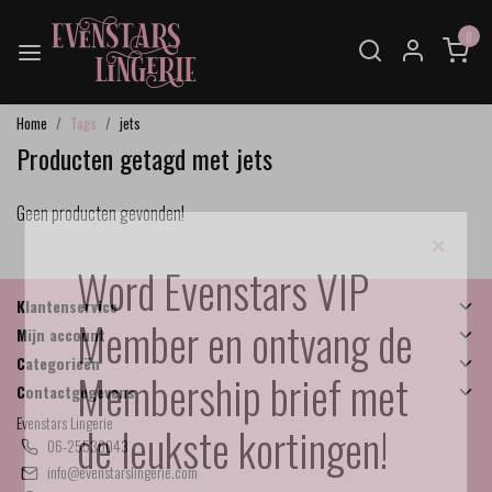
0
Home
Tags
jets
Producten getagd met jets
Geen producten gevonden!
×
Word Evenstars VIP
Klantenservice
Member en ontvang de
Mijn account
Categorieën
Membership brief met
Contactgegevens
Evenstars Lingerie
de leukste kortingen!
06-25536043
info@evenstarslingerie.com