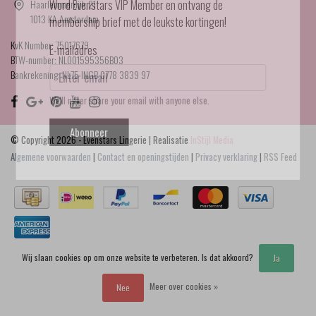
Haarlemmerdijk 21
Word Evenstars VIP Member en ontvang de
1013 KA Amsterdam
membership brief met de leukste kortingen!
KvK Number: 75017679
E-mailadres
BTW-number: NL001595356B03
Bankrekening: NL75 INGB 0778 3839 97
We'll never share your email with anyone else.
Abonneer
© Copyright 2026 - Evenstars Lingerie | Realisatie
InStijl Media
Algemene voorwaarden
|
Contact en openingstijden
|
Privacy verklaring
|
RSS Feed
Wij slaan cookies op om onze website te verbeteren. Is dat akkoord?
Ja
Meer over cookies »
Nee