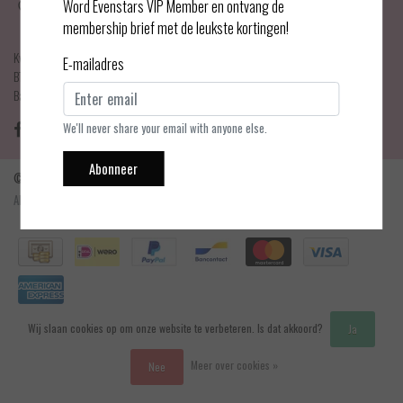
Haarlemmerdijk 21
Word Evenstars VIP Member en ontvang de
1013 KA Amsterdam
membership brief met de leukste kortingen!
KvK Number: 75017679
E-mailadres
BTW-number: NL001595356B03
Bankrekening: NL75 INGB 0778 3839 97
We'll never share your email with anyone else.
Abonneer
© Copyright 2026 - Evenstars Lingerie | Realisatie
InStijl Media
Algemene voorwaarden
|
Contact en openingstijden
|
Privacy verklaring
|
RSS Feed
Wij slaan cookies op om onze website te verbeteren. Is dat akkoord?
Ja
Meer over cookies »
Nee