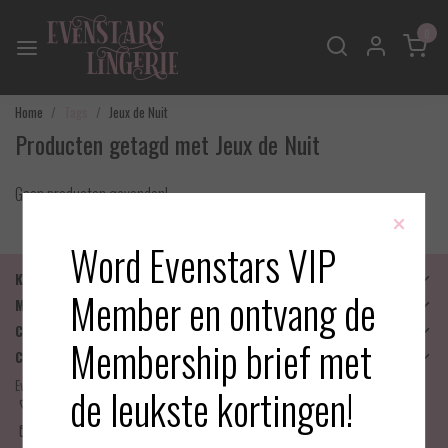
0
Home
Tags
Jeux de Nuit
Producten getagd met Jeux de Nuit
Geen producten gevonden!
×
Word Evenstars VIP
Klantenservice
Member en ontvang de
Mijn account
Categorieën
Membership brief met
Contactgegevens
Evenstars Lingerie
de leukste kortingen!
06-25536043
info@evenstarslingerie.com