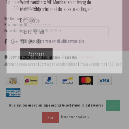
Haarlemmerdijk 21
Word Evenstars VIP Member en ontvang de
1013 KA Amsterdam
membership brief met de leukste kortingen!
KvK Number: 75017679
E-mailadres
BTW-number: NL001595356B03
Bankrekening: NL75 INGB 0778 3839 97
We'll never share your email with anyone else.
Abonneer
© Copyright 2026 - Evenstars Lingerie | Realisatie
InStijl Media
Algemene voorwaarden
|
Contact en openingstijden
|
Privacy verklaring
|
RSS Feed
Wij slaan cookies op om onze website te verbeteren. Is dat akkoord?
Ja
Meer over cookies »
Nee