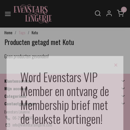
0
Home
Tags
Kotu
Producten getagd met Kotu
Geen producten gevonden!
×
Word Evenstars VIP
Klantenservice
Member en ontvang de
Mijn account
Categorieën
Membership brief met
Contactgegevens
Evenstars Lingerie
de leukste kortingen!
06-25536043
info@evenstarslingerie.com