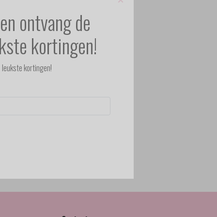
en ontvang de
kste kortingen!
leukste kortingen!