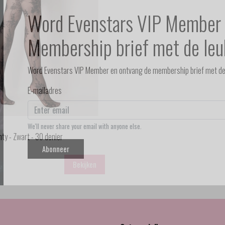
Word Evenstars VIP Member 
Membership brief met de leu
Word Evenstars VIP Member en ontvang de membership brief met de 
E-mailadres
We'll never share your email with anyone else.
nty - Zwart - 30 denier
Abonneer
Bekijken