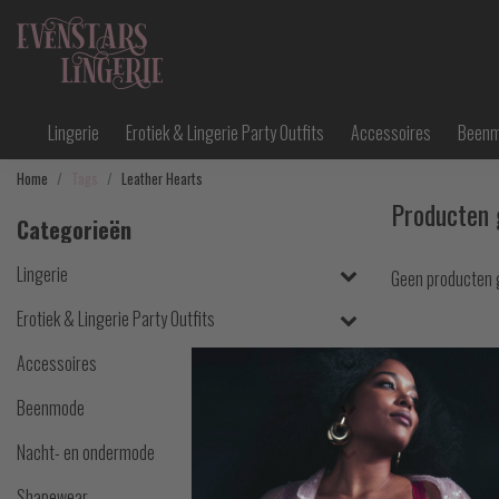
Lingerie
Erotiek & Lingerie Party Outfits
Accessoires
Been
Home
Tags
Leather Hearts
Producten 
Categorieën
Lingerie
Geen producten 
Erotiek & Lingerie Party Outfits
Accessoires
Beenmode
Nacht- en ondermode
Shapewear