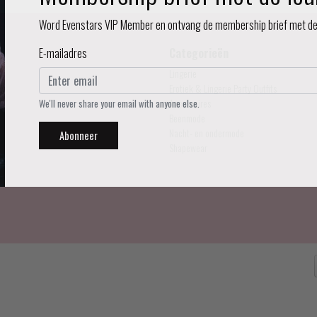
Word Evenstars VIP Member en ontvang de membership brief met de 
E-mailadres
Categorieën
Lingerie
Erotiek & Lingerie Party Outfits
Accessoires
We'll never share your email with anyone else.
Beenmode
Nacht- en ondermode
Abonneer
Shapewear