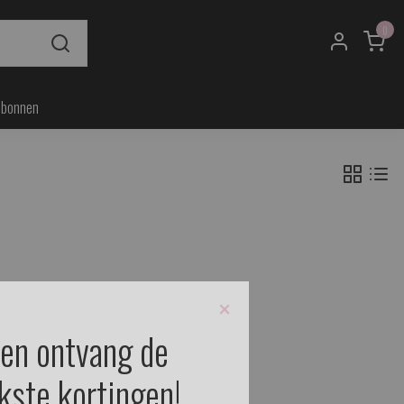
0
ubonnen
×
en ontvang de
kste kortingen!