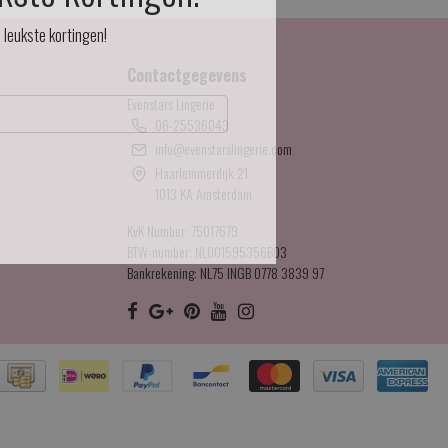
leukste kortingen!
Contactgegevens
Evenstars Lingerie
06-25536043
info@evenstarslingerie.com
Haarlemmerdijk 21
1013 KA Amsterdam
KvK Number: 75017679
BTW-number: NL001595356B03
Bankrekening: NL75 INGB 0778 3839 97