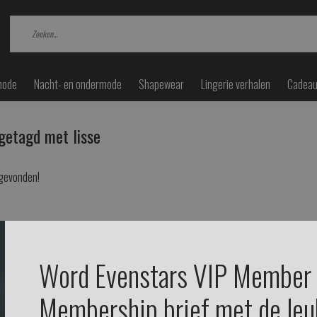
mode
Nacht- en ondermode
Shapewear
Lingerie verhalen
Cadea
getagd met lisse
gevonden!
Word Evenstars VIP Member 
Membership brief met de leu