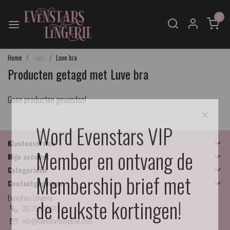
0
Home
Tags
Luve bra
Producten getagd met Luve bra
Geen producten gevonden!
×
Word Evenstars VIP
Klantenservice
Member en ontvang de
Mijn account
Categorieën
Membership brief met
Contactgegevens
Evenstars Lingerie
de leukste kortingen!
06-25536043
info@evenstarslingerie.com