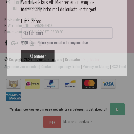
Haarlemmerdijk 21
Word Evenstars VIP Member en ontvang de
1013 KA Amsterdam
membership brief met de leukste kortingen!
KvK Number: 75017679
E-mailadres
BTW-number: NL001595356B03
Bankrekening: NL75 INGB 0778 3839 97
We'll never share your email with anyone else.
Abonneer
© Copyright 2026 - Evenstars Lingerie | Realisatie
InStijl Media
Algemene voorwaarden
|
Contact en openingstijden
|
Privacy verklaring
|
RSS Feed
Wij slaan cookies op om onze website te verbeteren. Is dat akkoord?
Ja
Meer over cookies »
Nee