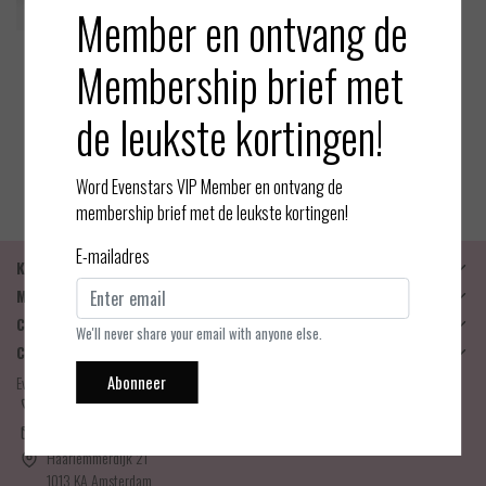
Member en ontvang de
Membership brief met
Magic Bodyfashion
Luxury Lace - Secret Covers
de leukste kortingen!
EUR 14,99
Bekijken
Word Evenstars VIP Member en ontvang de
membership brief met de leukste kortingen!
E-mailadres
Klantenservice
Mijn account
Categorieën
We'll never share your email with anyone else.
Contactgegevens
Abonneer
Evenstars Lingerie
06-25536043
info@evenstarslingerie.com
Haarlemmerdijk 21
1013 KA Amsterdam