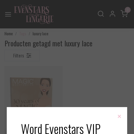
0
Home
Tags
luxury lace
Producten getagd met luxury lace
Filters
×
Word Evenstars VIP