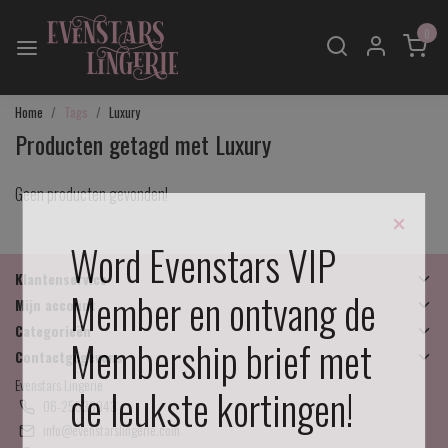
0
Home
Tags
Luxury
Producten getagd met Luxury
Geen producten gevonden!
×
Word Evenstars VIP
Klantenservice
Member en ontvang de
Mijn account
Categorieën
Membership brief met
Contactgegevens
Evenstars Lingerie
de leukste kortingen!
06-25536043
info@evenstarslingerie.com