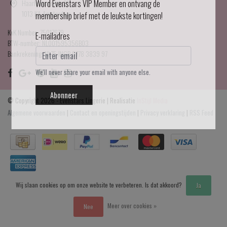
Haarlemmerdijk 21
Word Evenstars VIP Member en ontvang de
1013 KA Amsterdam
membership brief met de leukste kortingen!
KvK Number: 75017679
E-mailadres
BTW-number: NL001595356B03
Bankrekening: NL75 INGB 0778 3839 97
We'll never share your email with anyone else.
Abonneer
© Copyright 2026 - Evenstars Lingerie | Realisatie
InStijl Media
Algemene voorwaarden
|
Contact en openingstijden
|
Privacy verklaring
|
RSS Feed
Wij slaan cookies op om onze website te verbeteren. Is dat akkoord?
Ja
Meer over cookies »
Nee