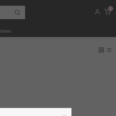
0
ubonnen
×