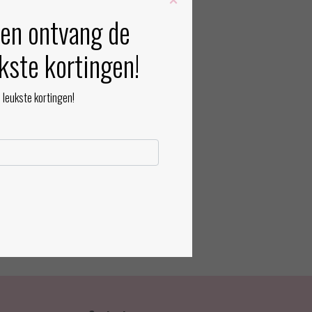
en ontvang de
kste kortingen!
leukste kortingen!