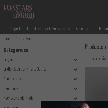
Lingerie
Erotiek & Lingerie Party Outfits
Accessoires
Been
Home
Tags
Lynn
Producten 
Categorieën
Filters
Lingerie
Erotiek & Lingerie Party Outfits
Accessoires
Beenmode
Nacht- en ondermode
Shapewear