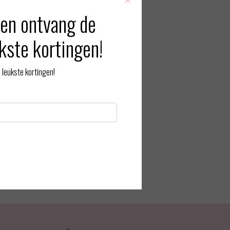
en ontvang de
kste kortingen!
leukste kortingen!
Bekijken