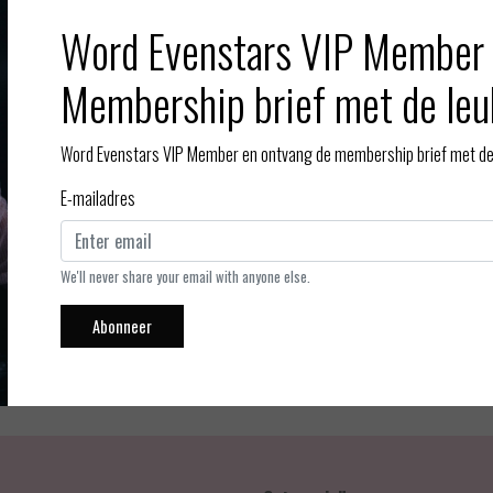
Word Evenstars VIP Member 
Membership brief met de leu
Word Evenstars VIP Member en ontvang de membership brief met de 
E-mailadres
Fantasie
We'll never share your email with anyone else.
conette
Magdalena - Brazilian string
Abonneer
Bekijken
EUR 29,95