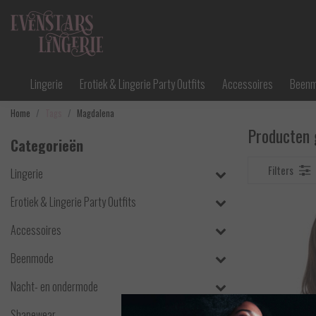
Lingerie
Erotiek & Lingerie Party Outfits
Accessoires
Been
Home
Tags
Magdalena
Producten
Categorieën
Filters
Lingerie
Erotiek & Lingerie Party Outfits
Accessoires
Beenmode
Nacht- en ondermode
Shapewear