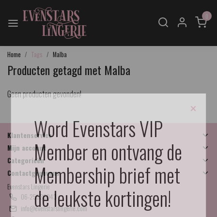
0
Home
Tags
Malba
Producten getagd met Malba
Geen producten gevonden!
×
Word Evenstars VIP
Klantenservice
Member en ontvang de
Mijn account
Categorieën
Membership brief met
Contactgegevens
Evenstars Lingerie
de leukste kortingen!
06-25536043
info@evenstarslingerie.com