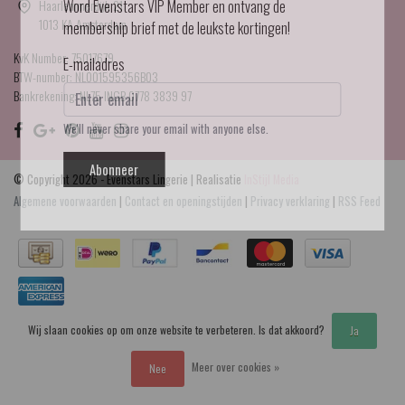
Haarlemmerdijk 21
Word Evenstars VIP Member en ontvang de
1013 KA Amsterdam
membership brief met de leukste kortingen!
KvK Number: 75017679
E-mailadres
BTW-number: NL001595356B03
Bankrekening: NL75 INGB 0778 3839 97
We'll never share your email with anyone else.
Abonneer
© Copyright 2026 - Evenstars Lingerie | Realisatie
InStijl Media
Algemene voorwaarden
|
Contact en openingstijden
|
Privacy verklaring
|
RSS Feed
Wij slaan cookies op om onze website te verbeteren. Is dat akkoord?
Ja
Meer over cookies »
Nee