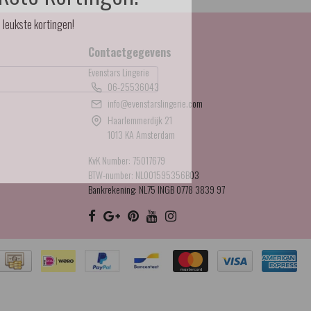
leukste kortingen!
Contactgegevens
Evenstars Lingerie
06-25536043
info@evenstarslingerie.com
Haarlemmerdijk 21
1013 KA Amsterdam
KvK Number: 75017679
BTW-number: NL001595356B03
Bankrekening: NL75 INGB 0778 3839 97