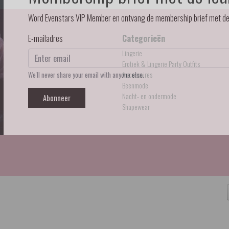
Word Evenstars VIP Member en ontvang de membership brief met de 
E-mailadres
Categorieën
Lingerie
Erotiek & Lingerie Party Outfits
Accessoires
We'll never share your email with anyone else.
Beenmode
Nacht- en ondermode
Abonneer
Shapewear