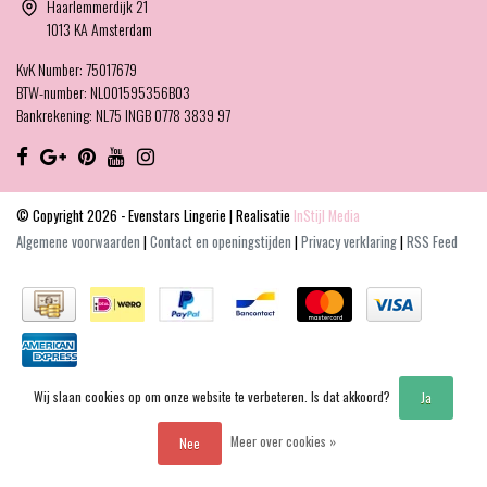
Haarlemmerdijk 21
Word Evenstars VIP Member en ontvang de
1013 KA Amsterdam
membership brief met de leukste kortingen!
KvK Number: 75017679
E-mailadres
BTW-number: NL001595356B03
Bankrekening: NL75 INGB 0778 3839 97
We'll never share your email with anyone else.
Abonneer
© Copyright 2026 - Evenstars Lingerie | Realisatie
InStijl Media
Algemene voorwaarden
|
Contact en openingstijden
|
Privacy verklaring
|
RSS Feed
Wij slaan cookies op om onze website te verbeteren. Is dat akkoord?
Ja
Meer over cookies »
Nee