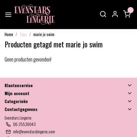
0
Home
Tags
marie jo swim
Producten getagd met marie jo swim
Geen producten gevonden!
×
Word Evenstars VIP
Klantenservice
Member en ontvang de
Mijn account
Categorieën
Membership brief met
Contactgegevens
Evenstars Lingerie
de leukste kortingen!
06-25536043
info@evenstarslingerie.com