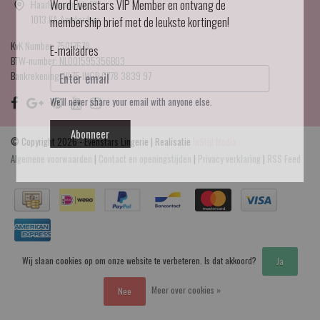
Haarlemmerdijk 21
Word Evenstars VIP Member en ontvang de
1013 KA Amsterdam
membership brief met de leukste kortingen!
KvK Number: 75017679
E-mailadres
BTW-number: NL001595356B03
Bankrekening: NL75 INGB 0778 3839 97
We'll never share your email with anyone else.
Abonneer
© Copyright 2026 - Evenstars Lingerie | Realisatie
InStijl Media
Algemene voorwaarden
|
Contact en openingstijden
|
Privacy verklaring
|
RSS Feed
Wij slaan cookies op om onze website te verbeteren. Is dat akkoord?
Ja
Meer over cookies »
Nee