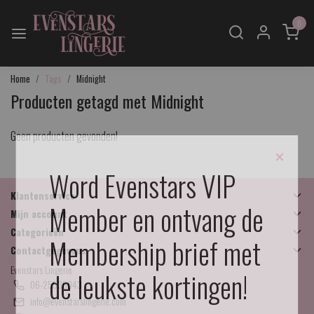
0
Home
Tags
Midnight
Producten getagd met Midnight
Geen producten gevonden!
×
Word Evenstars VIP
Klantenservice
Member en ontvang de
Mijn account
Categorieën
Membership brief met
Contactgegevens
Evenstars Lingerie
de leukste kortingen!
06-25536043
info@evenstarslingerie.com