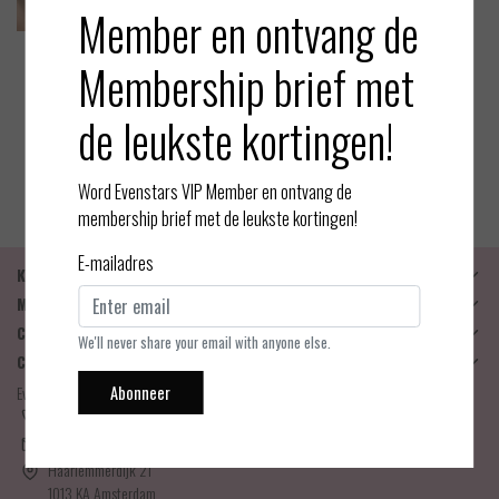
Member en ontvang de
Membership brief met
Atelier M
Red Leaves - Nina - Bralette
de leukste kortingen!
EUR 135,00
Bekijken
Word Evenstars VIP Member en ontvang de
membership brief met de leukste kortingen!
E-mailadres
Klantenservice
Mijn account
Categorieën
We'll never share your email with anyone else.
Contactgegevens
Abonneer
Evenstars Lingerie
06-25536043
info@evenstarslingerie.com
Haarlemmerdijk 21
1013 KA Amsterdam