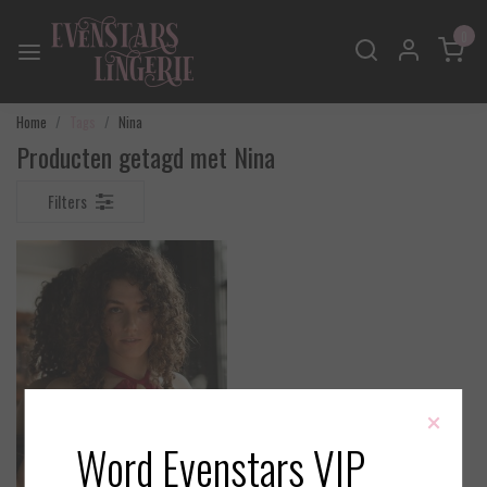
0
Home
Tags
Nina
Producten getagd met Nina
Filters
×
Word Evenstars VIP