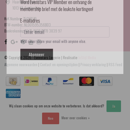
Haarlemmerdijk 21
Word Evenstars VIP Member en ontvang de
1013 KA Amsterdam
membership brief met de leukste kortingen!
KvK Number: 75017679
E-mailadres
BTW-number: NL001595356B03
Bankrekening: NL75 INGB 0778 3839 97
We'll never share your email with anyone else.
Abonneer
© Copyright 2026 - Evenstars Lingerie | Realisatie
InStijl Media
Algemene voorwaarden
|
Contact en openingstijden
|
Privacy verklaring
|
RSS Feed
Wij slaan cookies op om onze website te verbeteren. Is dat akkoord?
Ja
Meer over cookies »
Nee