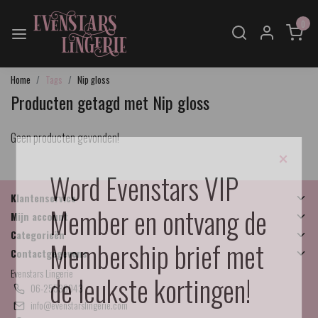
0
Home
Tags
Nip gloss
Producten getagd met Nip gloss
Geen producten gevonden!
×
Word Evenstars VIP
Klantenservice
Member en ontvang de
Mijn account
Categorieën
Membership brief met
Contactgegevens
Evenstars Lingerie
de leukste kortingen!
06-25536043
info@evenstarslingerie.com