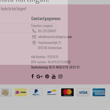
leukste kortingen!
Contactgegevens
Evenstars Lingerie
06-25536043
info@evenstarslingerie.com
Haarlemmerdijk 21
1013 KA Amsterdam
KvK Number: 75017679
BTW-number: NL001595356B03
Bankrekening: NL75 INGB 0778 3839 97