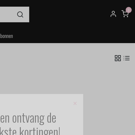
0
ubonnen
×
en ontvang de
kste kortingen!