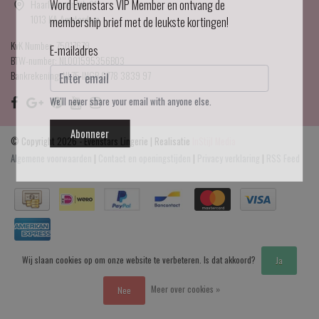
Haarlemmerdijk 21
Word Evenstars VIP Member en ontvang de
1013 KA Amsterdam
membership brief met de leukste kortingen!
KvK Number: 75017679
E-mailadres
BTW-number: NL001595356B03
Bankrekening: NL75 INGB 0778 3839 97
We'll never share your email with anyone else.
Abonneer
© Copyright 2026 - Evenstars Lingerie | Realisatie
InStijl Media
Algemene voorwaarden
|
Contact en openingstijden
|
Privacy verklaring
|
RSS Feed
Wij slaan cookies op om onze website te verbeteren. Is dat akkoord?
Ja
Meer over cookies »
Nee