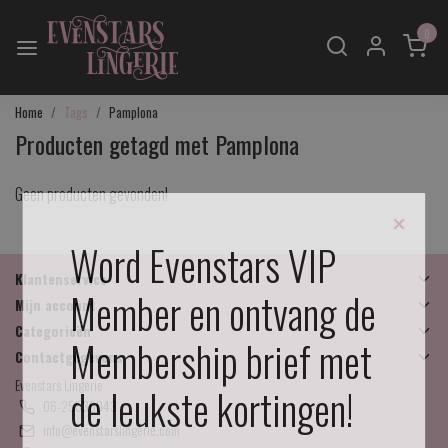
0
Home
Tags
Pamplona
Producten getagd met Pamplona
Geen producten gevonden!
×
Word Evenstars VIP
Klantenservice
Member en ontvang de
Mijn account
Categorieën
Membership brief met
Contactgegevens
Evenstars Lingerie
de leukste kortingen!
06-25536043
info@evenstarslingerie.com