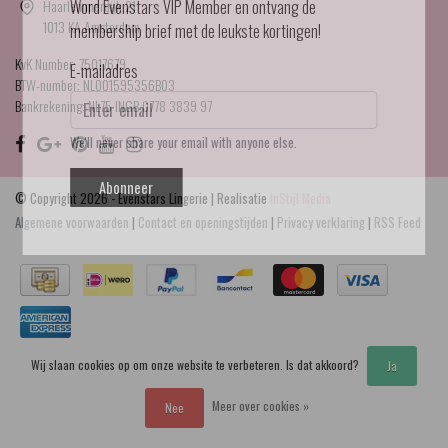
Haarlemmerdijk 21
Word Evenstars VIP Member en ontvang de
1013 KA Amsterdam
membership brief met de leukste kortingen!
KvK Number: 75017679
E-mailadres
BTW-number: NL001595356B03
Bankrekening: NL75 INGB 0778 3839 97
We'll never share your email with anyone else.
Abonneer
© Copyright 2026 - Evenstars Lingerie | Realisatie
InStijl Media
Algemene voorwaarden
|
Contact en openingstijden
|
Privacy verklaring
|
RSS Feed
Wij slaan cookies op om onze website te verbeteren. Is dat akkoord?
Ja
Meer over cookies »
Nee