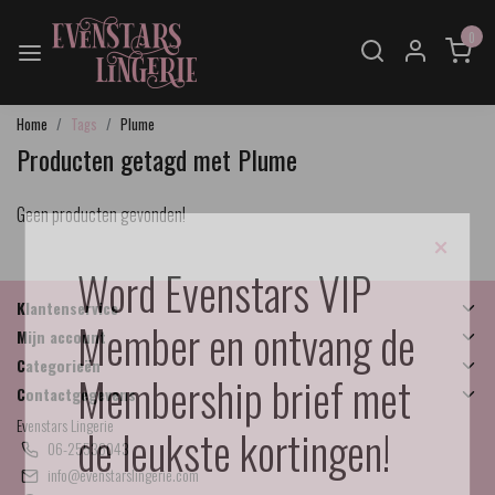
0
Home
Tags
Plume
Producten getagd met Plume
Geen producten gevonden!
×
Word Evenstars VIP
Klantenservice
Member en ontvang de
Mijn account
Categorieën
Membership brief met
Contactgegevens
Evenstars Lingerie
de leukste kortingen!
06-25536043
info@evenstarslingerie.com