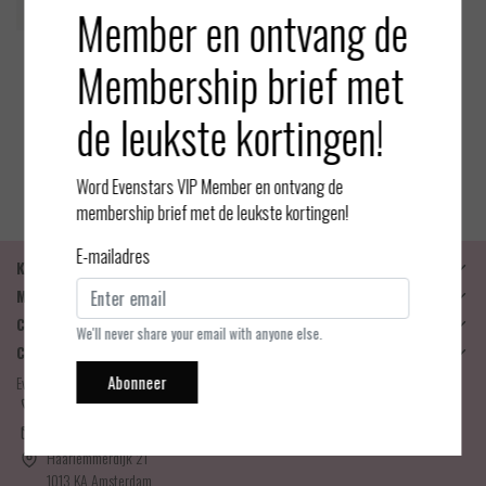
Member en ontvang de
Membership brief met
Oroblu
Plumetis - Sierpanty - Zwart
de leukste kortingen!
- 30 denier
EUR 19,95
Bekijken
Word Evenstars VIP Member en ontvang de
membership brief met de leukste kortingen!
E-mailadres
Klantenservice
Mijn account
Categorieën
We'll never share your email with anyone else.
Contactgegevens
Abonneer
Evenstars Lingerie
06-25536043
info@evenstarslingerie.com
Haarlemmerdijk 21
1013 KA Amsterdam