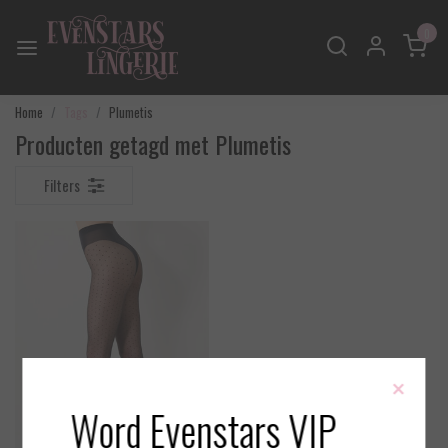
0
Home
Tags
Plumetis
Producten getagd met Plumetis
Filters
×
Word Evenstars VIP