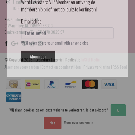
Haarlemmerdijk 21
Word Evenstars VIP Member en ontvang de
1013 KA Amsterdam
membership brief met de leukste kortingen!
KvK Number: 75017679
E-mailadres
BTW-number: NL001595356B03
Bankrekening: NL75 INGB 0778 3839 97
We'll never share your email with anyone else.
Abonneer
© Copyright 2026 - Evenstars Lingerie | Realisatie
InStijl Media
Algemene voorwaarden
|
Contact en openingstijden
|
Privacy verklaring
|
RSS Feed
Wij slaan cookies op om onze website te verbeteren. Is dat akkoord?
Ja
Meer over cookies »
Nee