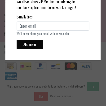
Haarlemmerdijk 21
Word Evenstars VIP Member en ontvang de
1013 KA Amsterdam
membership brief met de leukste kortingen!
KvK Number: 75017679
E-mailadres
BTW-number: NL001595356B03
Bankrekening: NL75 INGB 0778 3839 97
We'll never share your email with anyone else.
Abonneer
© Copyright 2026 - Evenstars Lingerie | Realisatie
InStijl Media
Algemene voorwaarden
|
Contact en openingstijden
|
Privacy verklaring
|
RSS Feed
Wij slaan cookies op om onze website te verbeteren. Is dat akkoord?
Ja
Meer over cookies »
Nee