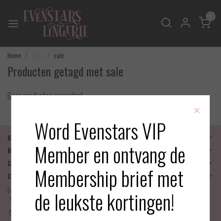
0
Home
Tags
sale
Producten getagd met sale
Geen producten gevonden!
×
Word Evenstars VIP
Klantenservice
Member en ontvang de
Mijn account
Categorieën
Membership brief met
Contactgegevens
Evenstars Lingerie
de leukste kortingen!
06-25536043
info@evenstarslingerie.com