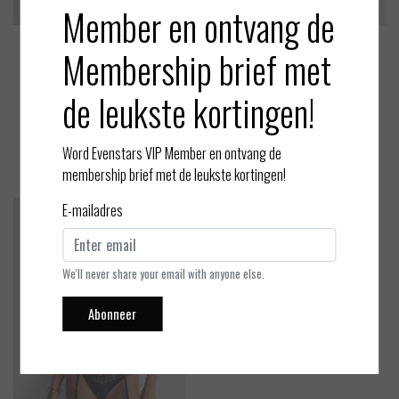
Member en ontvang de
Membership brief met
Aubade
Aubade
Satin Memories - Shorty
Satin Memories - String
de leukste kortingen!
EUR 95,00
EUR 80,00
Bekijken
Bekijken
Word Evenstars VIP Member en ontvang de
membership brief met de leukste kortingen!
E-mailadres
We'll never share your email with anyone else.
Abonneer