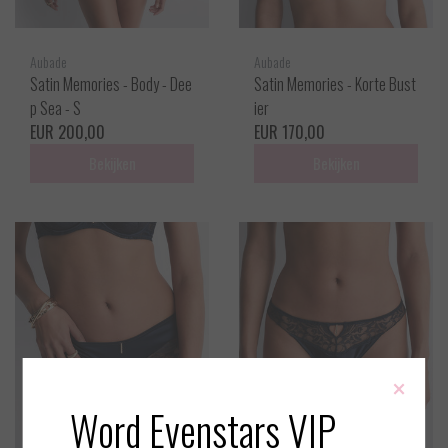
Aubade
Aubade
Satin Memories - Body - Dee
Satin Memories - Korte Bust
p Sea - S
ier
EUR 200,00
EUR 170,00
Bekijken
Bekijken
×
Word Evenstars VIP