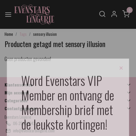
0
Home
Tags
sensory illusion
Producten getagd met sensory illusion
Geen producten gevonden!
×
Word Evenstars VIP
Klantenservice
Member en ontvang de
Mijn account
Categorieën
Membership brief met
Contactgegevens
Evenstars Lingerie
de leukste kortingen!
06-25536043
info@evenstarslingerie.com