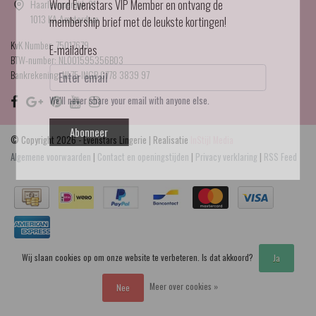
Haarlemmerdijk 21
Word Evenstars VIP Member en ontvang de
1013 KA Amsterdam
membership brief met de leukste kortingen!
KvK Number: 75017679
E-mailadres
BTW-number: NL001595356B03
Bankrekening: NL75 INGB 0778 3839 97
We'll never share your email with anyone else.
Abonneer
© Copyright 2026 - Evenstars Lingerie | Realisatie
InStijl Media
Algemene voorwaarden
|
Contact en openingstijden
|
Privacy verklaring
|
RSS Feed
Wij slaan cookies op om onze website te verbeteren. Is dat akkoord?
Ja
Meer over cookies »
Nee