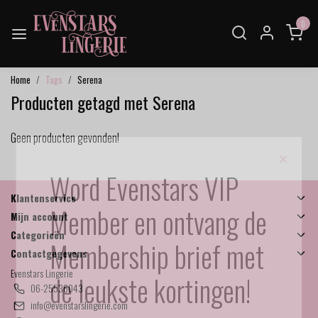
0
Home
Tags
Serena
Producten getagd met Serena
Geen producten gevonden!
×
Word Evenstars VIP
Klantenservice
Member en ontvang de
Mijn account
Categorieën
Membership brief met
Contactgegevens
Evenstars Lingerie
de leukste kortingen!
06-25536043
info@evenstarslingerie.com