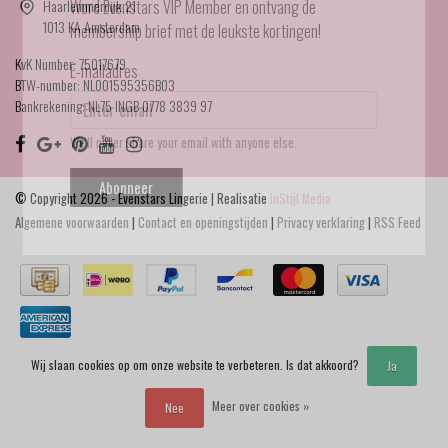
Haarlemmerdijk 21
Word Evenstars VIP Member en ontvang de
1013 KA Amsterdam
membership brief met de leukste kortingen!
KvK Number: 75017679
E-mailadres
BTW-number: NL001595356B03
Bankrekening: NL75 INGB 0778 3839 97
We'll never share your email with anyone else.
Abonneer
© Copyright 2026 - Evenstars Lingerie | Realisatie
InStijl Media
Algemene voorwaarden
|
Contact en openingstijden
|
Privacy verklaring
|
RSS Feed
Wij slaan cookies op om onze website te verbeteren. Is dat akkoord?
Ja
Meer over cookies »
Nee