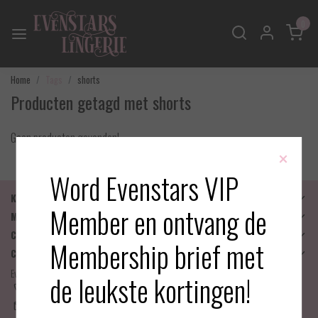
0
Home
Tags
shorts
Producten getagd met shorts
Geen producten gevonden!
×
Word Evenstars VIP
Klantenservice
Member en ontvang de
Mijn account
Categorieën
Membership brief met
Contactgegevens
Evenstars Lingerie
de leukste kortingen!
06-25536043
info@evenstarslingerie.com