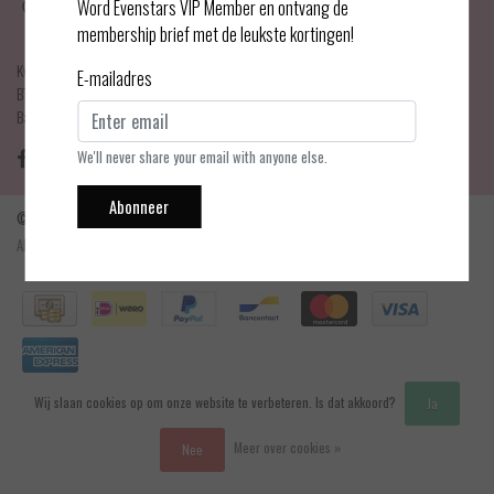
Haarlemmerdijk 21
Word Evenstars VIP Member en ontvang de
1013 KA Amsterdam
membership brief met de leukste kortingen!
KvK Number: 75017679
E-mailadres
BTW-number: NL001595356B03
Bankrekening: NL75 INGB 0778 3839 97
We'll never share your email with anyone else.
Abonneer
© Copyright 2026 - Evenstars Lingerie | Realisatie
InStijl Media
Algemene voorwaarden
|
Contact en openingstijden
|
Privacy verklaring
|
RSS Feed
Wij slaan cookies op om onze website te verbeteren. Is dat akkoord?
Ja
Meer over cookies »
Nee