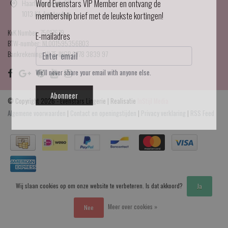
Haarlemmerdijk 21
Word Evenstars VIP Member en ontvang de
1013 KA Amsterdam
membership brief met de leukste kortingen!
KvK Number: 75017679
E-mailadres
BTW-number: NL001595356B03
Bankrekening: NL75 INGB 0778 3839 97
We'll never share your email with anyone else.
Abonneer
© Copyright 2026 - Evenstars Lingerie | Realisatie
InStijl Media
Algemene voorwaarden
|
Contact en openingstijden
|
Privacy verklaring
|
RSS Feed
Wij slaan cookies op om onze website te verbeteren. Is dat akkoord?
Ja
Meer over cookies »
Nee