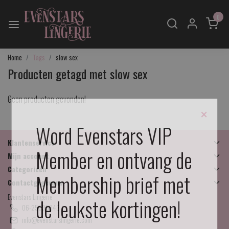
0
Home
Tags
slow sex
Producten getagd met slow sex
Geen producten gevonden!
×
Word Evenstars VIP
Klantenservice
Member en ontvang de
Mijn account
Categorieën
Membership brief met
Contactgegevens
Evenstars Lingerie
de leukste kortingen!
06-25536043
info@evenstarslingerie.com