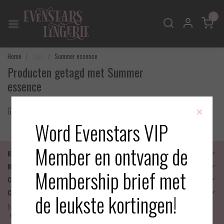
0
Home
Tags
Summer essence
Producten getagd met Summer
essence
×
Geen producten gevonden!
Word Evenstars VIP
Member en ontvang de
Klantenservice
Mijn account
Membership brief met
Categorieën
Contactgegevens
de leukste kortingen!
Evenstars Lingerie
06-25536043