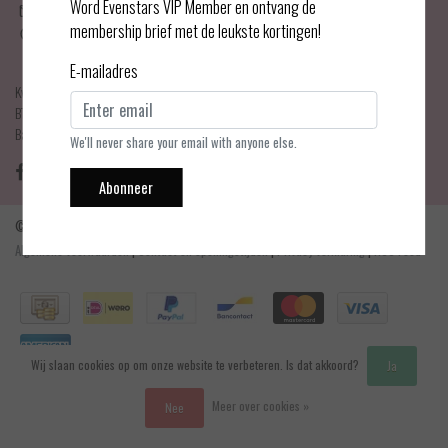
Word Evenstars VIP Member en ontvang de
info@evenstarslingerie.com
membership brief met de leukste kortingen!
Haarlemmerdijk 21
1013 KA Amsterdam
E-mailadres
KvK Number: 75017679
BTW-number: NL001595356B03
Bankrekening: NL75 INGB 0778 3839 97
We'll never share your email with anyone else.
Abonneer
© Copyright 2026 - Evenstars Lingerie | Realisatie
InStijl Media
Algemene voorwaarden
|
Contact en openingstijden
|
Privacy verklaring
|
RSS Feed
Wij slaan cookies op om onze website te verbeteren. Is dat akkoord?
Ja
Meer over cookies »
Nee