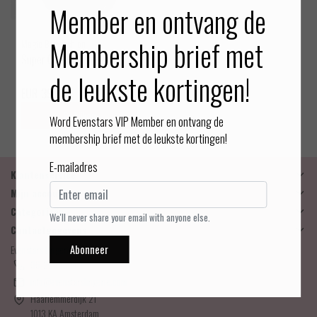
Member en ontvang de
Membership brief met
Magic Bodyfashion
Super Control - Hoge slip
de leukste kortingen!
EUR 39,99
Bekijken
Word Evenstars VIP Member en ontvang de
membership brief met de leukste kortingen!
E-mailadres
Klantenservice
Mijn account
Categorieën
We'll never share your email with anyone else.
Contactgegevens
Abonneer
Evenstars Lingerie
06-25536043
info@evenstarslingerie.com
Haarlemmerdijk 21
1013 KA Amsterdam