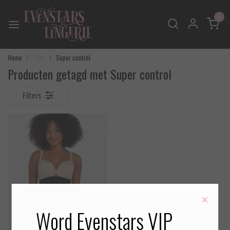
0
Home
Tags
Super control
Producten getagd met Super control
Filters
×
Word Evenstars VIP